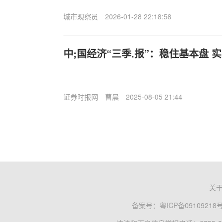
城市观察员
2026-01-28 22:18:58
中;国经济“三季.报”：稳住基本盘 
证券时报网
曹晨
2025-08-05 21:44
关
备案号：
粤ICP备09109218