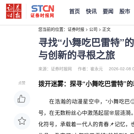
首页
快讯
要闻
股市
您当前的位置：
证券时报
>
公司
>
正文
寻找“小舞吃巴雷特”
与创新的寻根之旅
来源：证券时报网
作者：崔永元
2026-02-08 
拨开迷雾：探寻“小舞吃巴雷特”的
点赞
在浩瀚的动漫星空中，“小舞吃巴
号，在无数粉丝心中激荡起层🌸层涟漪
化符号，承载着一代人的青春📌记忆，