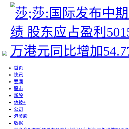
首页
快讯
要闻
股市
新股
信披+
公司
港美股
数据