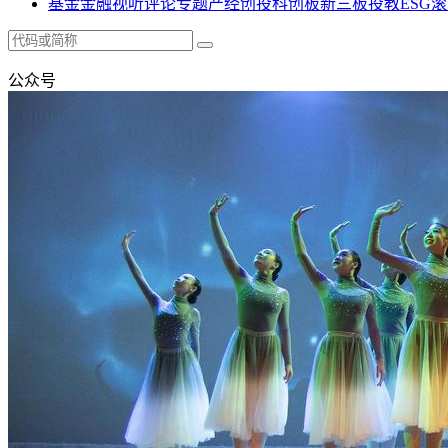
基金
金融
视听
评论
专题
产经
创投
科创板
新三板
投教
ESG
滚
公众号