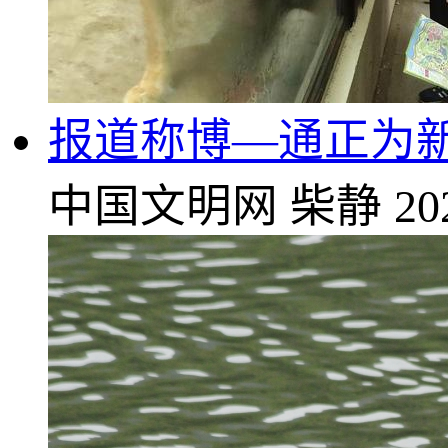
报道称博—通正为新
中国文明网
柴静
20