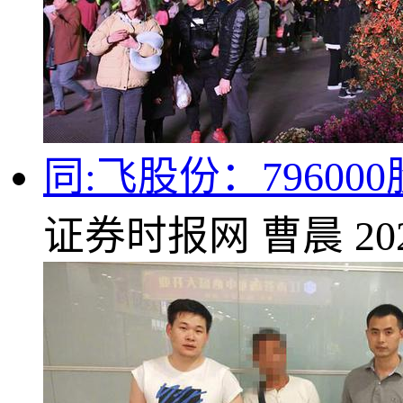
同:飞股份：7960
证券时报网
曹晨
20