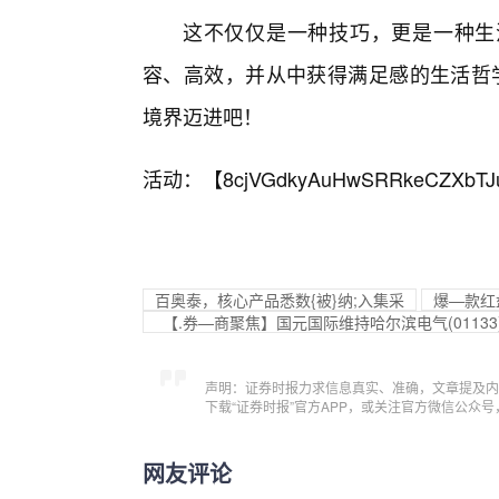
这不仅仅是一种技巧，更是一种生
容、高效，并从中获得满足感的生活哲学。
境界迈进吧！
活动：【
8cjVGdkyAuHwSRRkeCZXbTJ
百奥泰，核心产品悉数{被}纳;入集采
爆—款红
【.券—商聚焦】国元国际维持哈尔滨电气(0113
声明：证券时报力求信息真实、准确，文章提及内
下载“证券时报”官方APP，或关注官方微信公众
网友评论